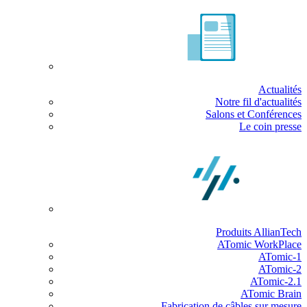
Actualités
Notre fil d'actualités
Salons et Conférences
Le coin presse
Produits AllianTech
ATomic WorkPlace
ATomic-1
ATomic-2
ATomic-2.1
ATomic Brain
Fabrication de câbles sur mesure