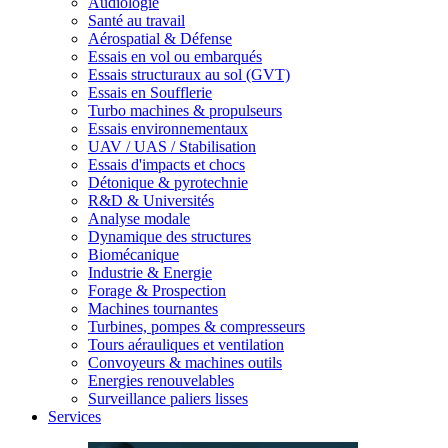
Audiologie
Santé au travail
Aérospatial & Défense
Essais en vol ou embarqués
Essais structuraux au sol (GVT)
Essais en Soufflerie
Turbo machines & propulseurs
Essais environnementaux
UAV / UAS / Stabilisation
Essais d'impacts et chocs
Détonique & pyrotechnie
R&D & Universités
Analyse modale
Dynamique des structures
Biomécanique
Industrie & Energie
Forage & Prospection
Machines tournantes
Turbines, pompes & compresseurs
Tours aérauliques et ventilation
Convoyeurs & machines outils
Energies renouvelables
Surveillance paliers lisses
Services