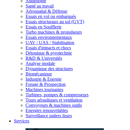
Audiologie
Santé au travail
Aérospatial & Défense
Essais en vol ou embarqués
Essais structuraux au sol (GVT)
Essais en Soufflerie
Turbo machines & propulseurs
Essais environnementaux
UAV / UAS / Stabilisation
Essais d'impacts et chocs
Détonique & pyrotechnie
R&D & Universités
Analyse modale
Dynamique des structures
Biomécanique
Industrie & Energie
Forage & Prospection
Machines tournantes
Turbines, pompes & compresseurs
Tours aérauliques et ventilation
Convoyeurs & machines outils
Energies renouvelables
Surveillance paliers lisses
Services