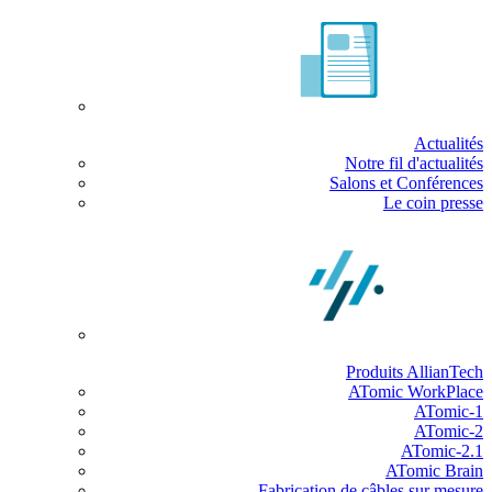
Actualités
Notre fil d'actualités
Salons et Conférences
Le coin presse
Produits AllianTech
ATomic WorkPlace
ATomic-1
ATomic-2
ATomic-2.1
ATomic Brain
Fabrication de câbles sur mesure