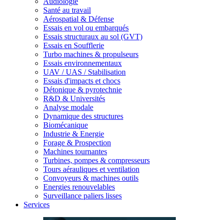
Audiologie
Santé au travail
Aérospatial & Défense
Essais en vol ou embarqués
Essais structuraux au sol (GVT)
Essais en Soufflerie
Turbo machines & propulseurs
Essais environnementaux
UAV / UAS / Stabilisation
Essais d'impacts et chocs
Détonique & pyrotechnie
R&D & Universités
Analyse modale
Dynamique des structures
Biomécanique
Industrie & Energie
Forage & Prospection
Machines tournantes
Turbines, pompes & compresseurs
Tours aérauliques et ventilation
Convoyeurs & machines outils
Energies renouvelables
Surveillance paliers lisses
Services