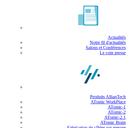
Actualités
Notre fil d'actualités
Salons et Conférences
Le coin presse
Produits AllianTech
ATomic WorkPlace
ATomic-1
ATomic-2
ATomic-2.1
ATomic Brain
Fabrication de câbles sur mesure