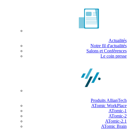
Actualités
Notre fil d'actualités
Salons et Conférences
Le coin presse
Produits AllianTech
ATomic WorkPlace
ATomic-1
ATomic-2
ATomic-2.1
ATomic Brain