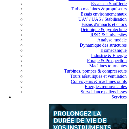
Essais en Soufflerie
Turbo machines & propulseurs
Essais environnementaux
UAV / UAS / Stabilisation
Essais d'impacts et chocs
Détonique & pyrotechnie
R&D & Universités
Analyse modale
Dynamique des structures
Biomécanique
Industrie & Energie
Forage & Prospection
Machines tournantes
Turbines, pompes & compresseurs
Tours aérauliques et ventilation
Convoyeurs & machines outils
Energies renouvelables
Surveillance paliers lisses
Services