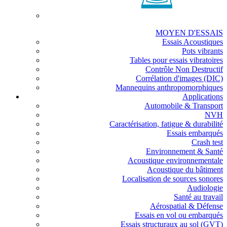
MOYEN D'ESSAIS
Essais Acoustiques
Pots vibrants
Tables pour essais vibratoires
Contrôle Non Destructif
Corrélation d'images (DIC)
Mannequins anthropomorphiques
Applications
Automobile & Transport
NVH
Caractérisation, fatigue & durabilité
Essais embarqués
Crash test
Environnement & Santé
Acoustique environnementale
Acoustique du bâtiment
Localisation de sources sonores
Audiologie
Santé au travail
Aérospatial & Défense
Essais en vol ou embarqués
Essais structuraux au sol (GVT)