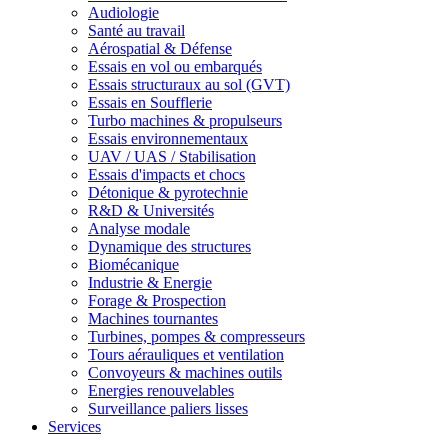
Audiologie
Santé au travail
Aérospatial & Défense
Essais en vol ou embarqués
Essais structuraux au sol (GVT)
Essais en Soufflerie
Turbo machines & propulseurs
Essais environnementaux
UAV / UAS / Stabilisation
Essais d'impacts et chocs
Détonique & pyrotechnie
R&D & Universités
Analyse modale
Dynamique des structures
Biomécanique
Industrie & Energie
Forage & Prospection
Machines tournantes
Turbines, pompes & compresseurs
Tours aérauliques et ventilation
Convoyeurs & machines outils
Energies renouvelables
Surveillance paliers lisses
Services