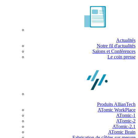
Actualités
Notre fil d'actualités
Salons et Conférences
Le coin presse
Produits AllianTech
ATomic WorkPlace
ATomic-1
ATomic-2
ATomic-2.1
ATomic Brain
Fabrication de câbles sur mesure