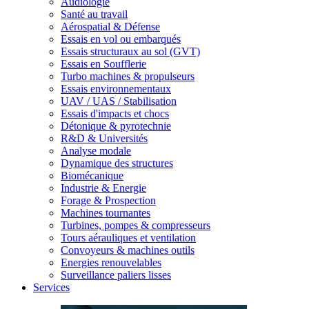
Audiologie
Santé au travail
Aérospatial & Défense
Essais en vol ou embarqués
Essais structuraux au sol (GVT)
Essais en Soufflerie
Turbo machines & propulseurs
Essais environnementaux
UAV / UAS / Stabilisation
Essais d'impacts et chocs
Détonique & pyrotechnie
R&D & Universités
Analyse modale
Dynamique des structures
Biomécanique
Industrie & Energie
Forage & Prospection
Machines tournantes
Turbines, pompes & compresseurs
Tours aérauliques et ventilation
Convoyeurs & machines outils
Energies renouvelables
Surveillance paliers lisses
Services