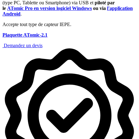
(type PC, Tablette ou Smartphone) via USB et
piloté par
le
ATomic Pro en version logiciel Windows
ou via
l'application
Android
.
Accepte tout type de capteur IEPE.
Plaquette ATomic-2.1
Demandez un devis