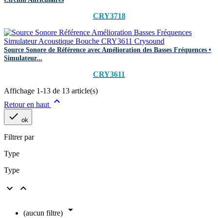
CRY3718
Source Sonore de Référence avec Amélioration des Basses Fréquences •
Simulateur...
CRY3611
Affichage 1-13 de 13 article(s)

Retour en haut

ok
Filtrer par
Type
Type



(aucun filtre)