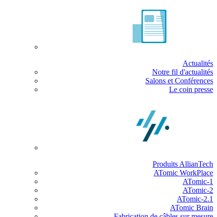
Actualités
Notre fil d'actualités
Salons et Conférences
Le coin presse
Produits AllianTech
ATomic WorkPlace
ATomic-1
ATomic-2
ATomic-2.1
ATomic Brain
Fabrication de câbles sur mesure