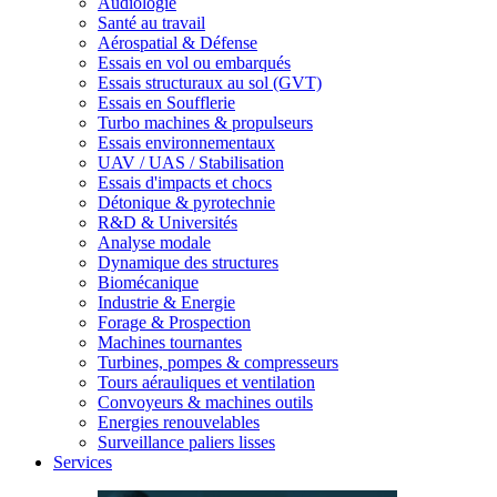
Audiologie
Santé au travail
Aérospatial & Défense
Essais en vol ou embarqués
Essais structuraux au sol (GVT)
Essais en Soufflerie
Turbo machines & propulseurs
Essais environnementaux
UAV / UAS / Stabilisation
Essais d'impacts et chocs
Détonique & pyrotechnie
R&D & Universités
Analyse modale
Dynamique des structures
Biomécanique
Industrie & Energie
Forage & Prospection
Machines tournantes
Turbines, pompes & compresseurs
Tours aérauliques et ventilation
Convoyeurs & machines outils
Energies renouvelables
Surveillance paliers lisses
Services