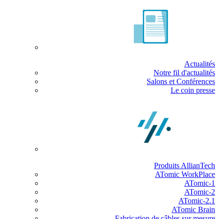
Actualités
Notre fil d'actualités
Salons et Conférences
Le coin presse
Produits AllianTech
ATomic WorkPlace
ATomic-1
ATomic-2
ATomic-2.1
ATomic Brain
Fabrication de câbles sur mesure