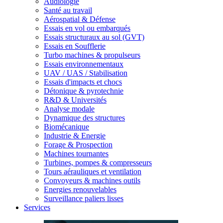
Audiologie
Santé au travail
Aérospatial & Défense
Essais en vol ou embarqués
Essais structuraux au sol (GVT)
Essais en Soufflerie
Turbo machines & propulseurs
Essais environnementaux
UAV / UAS / Stabilisation
Essais d'impacts et chocs
Détonique & pyrotechnie
R&D & Universités
Analyse modale
Dynamique des structures
Biomécanique
Industrie & Energie
Forage & Prospection
Machines tournantes
Turbines, pompes & compresseurs
Tours aérauliques et ventilation
Convoyeurs & machines outils
Energies renouvelables
Surveillance paliers lisses
Services