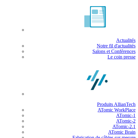
Actualités
Notre fil d'actualités
Salons et Conférences
Le coin presse
Produits AllianTech
ATomic WorkPlace
ATomic-1
ATomic-2
ATomic-2.1
ATomic Brain
Fabrication de câbles sur mesure