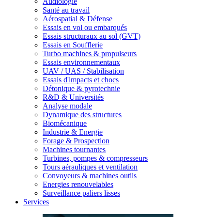
Audiologie
Santé au travail
Aérospatial & Défense
Essais en vol ou embarqués
Essais structuraux au sol (GVT)
Essais en Soufflerie
Turbo machines & propulseurs
Essais environnementaux
UAV / UAS / Stabilisation
Essais d'impacts et chocs
Détonique & pyrotechnie
R&D & Universités
Analyse modale
Dynamique des structures
Biomécanique
Industrie & Energie
Forage & Prospection
Machines tournantes
Turbines, pompes & compresseurs
Tours aérauliques et ventilation
Convoyeurs & machines outils
Energies renouvelables
Surveillance paliers lisses
Services