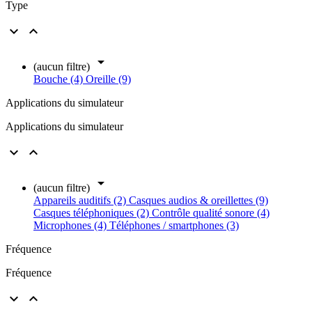
Type



(aucun filtre)
Bouche (4)
Oreille (9)
Applications du simulateur
Applications du simulateur



(aucun filtre)
Appareils auditifs (2)
Casques audios & oreillettes (9)
Casques téléphoniques (2)
Contrôle qualité sonore (4)
Microphones (4)
Téléphones / smartphones (3)
Fréquence
Fréquence

