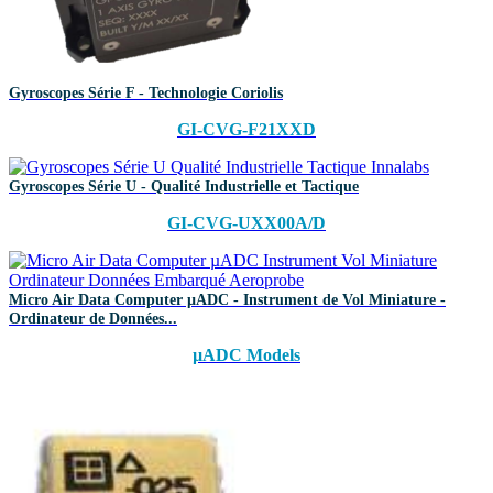
Gyroscopes Série F - Technologie Coriolis
GI-CVG-F21XXD
Gyroscopes Série U - Qualité Industrielle et Tactique
GI-CVG-UXX00A/D
Micro Air Data Computer µADC - Instrument de Vol Miniature -
Ordinateur de Données...
µADC Models