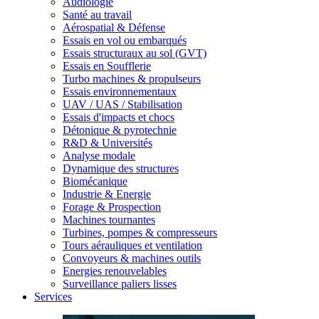
Audiologie
Santé au travail
Aérospatial & Défense
Essais en vol ou embarqués
Essais structuraux au sol (GVT)
Essais en Soufflerie
Turbo machines & propulseurs
Essais environnementaux
UAV / UAS / Stabilisation
Essais d'impacts et chocs
Détonique & pyrotechnie
R&D & Universités
Analyse modale
Dynamique des structures
Biomécanique
Industrie & Energie
Forage & Prospection
Machines tournantes
Turbines, pompes & compresseurs
Tours aérauliques et ventilation
Convoyeurs & machines outils
Energies renouvelables
Surveillance paliers lisses
Services