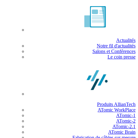
Actualités
Notre fil d'actualités
Salons et Conférences
Le coin presse
Produits AllianTech
ATomic WorkPlace
ATomic-1
ATomic-2
ATomic-2.1
ATomic Brain
Fabrication de câbles sur mesure