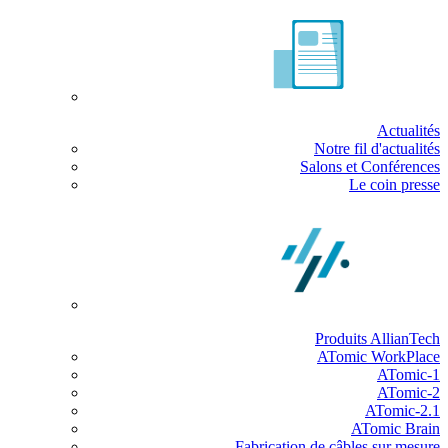
Actualités
Notre fil d'actualités
Salons et Conférences
Le coin presse
Produits AllianTech
ATomic WorkPlace
ATomic-1
ATomic-2
ATomic-2.1
ATomic Brain
Fabrication de câbles sur mesure