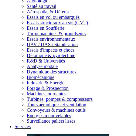
Audiologie
Santé au travail
Aérospatial & Défense
Essais en vol ou embarqués
Essais structuraux au sol (GVT)
Essais en Soufflerie
Turbo machines & propulseurs
Essais environnementaux
UAV / UAS / Stabilisation
Essais d'impacts et chocs
Détonique & pyrotechnie
R&D & Universités
Analyse modale
Dynamique des structures
Biomécanique
Industrie & Energie
Forage & Prospection
Machines tournantes
Turbines, pompes & compresseurs
Tours aérauliques et ventilation
Convoyeurs & machines outils
Energies renouvelables
Surveillance paliers lisses
Services