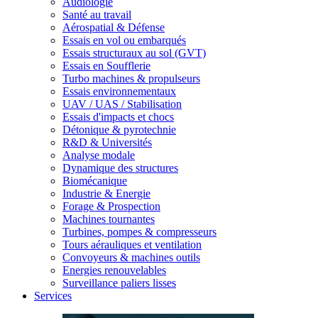
Audiologie
Santé au travail
Aérospatial & Défense
Essais en vol ou embarqués
Essais structuraux au sol (GVT)
Essais en Soufflerie
Turbo machines & propulseurs
Essais environnementaux
UAV / UAS / Stabilisation
Essais d'impacts et chocs
Détonique & pyrotechnie
R&D & Universités
Analyse modale
Dynamique des structures
Biomécanique
Industrie & Energie
Forage & Prospection
Machines tournantes
Turbines, pompes & compresseurs
Tours aérauliques et ventilation
Convoyeurs & machines outils
Energies renouvelables
Surveillance paliers lisses
Services