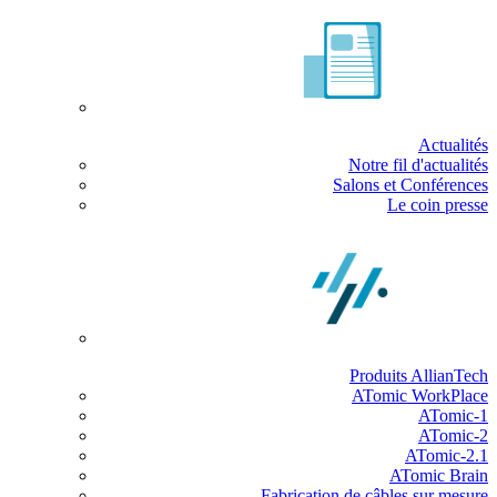
Actualités
Notre fil d'actualités
Salons et Conférences
Le coin presse
Produits AllianTech
ATomic WorkPlace
ATomic-1
ATomic-2
ATomic-2.1
ATomic Brain
Fabrication de câbles sur mesure