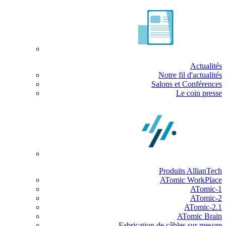
Actualités
Notre fil d'actualités
Salons et Conférences
Le coin presse
Produits AllianTech
ATomic WorkPlace
ATomic-1
ATomic-2
ATomic-2.1
ATomic Brain
Fabrication de câbles sur mesure