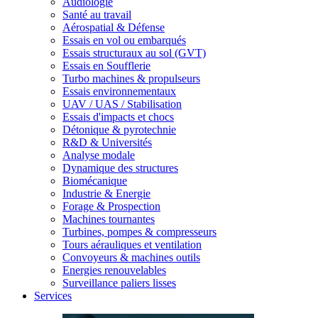
Audiologie
Santé au travail
Aérospatial & Défense
Essais en vol ou embarqués
Essais structuraux au sol (GVT)
Essais en Soufflerie
Turbo machines & propulseurs
Essais environnementaux
UAV / UAS / Stabilisation
Essais d'impacts et chocs
Détonique & pyrotechnie
R&D & Universités
Analyse modale
Dynamique des structures
Biomécanique
Industrie & Energie
Forage & Prospection
Machines tournantes
Turbines, pompes & compresseurs
Tours aérauliques et ventilation
Convoyeurs & machines outils
Energies renouvelables
Surveillance paliers lisses
Services