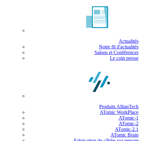
Actualités
Notre fil d'actualités
Salons et Conférences
Le coin presse
Produits AllianTech
ATomic WorkPlace
ATomic-1
ATomic-2
ATomic-2.1
ATomic Brain
Fabrication de câbles sur mesure