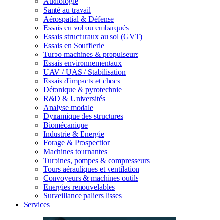
Audiologie
Santé au travail
Aérospatial & Défense
Essais en vol ou embarqués
Essais structuraux au sol (GVT)
Essais en Soufflerie
Turbo machines & propulseurs
Essais environnementaux
UAV / UAS / Stabilisation
Essais d'impacts et chocs
Détonique & pyrotechnie
R&D & Universités
Analyse modale
Dynamique des structures
Biomécanique
Industrie & Energie
Forage & Prospection
Machines tournantes
Turbines, pompes & compresseurs
Tours aérauliques et ventilation
Convoyeurs & machines outils
Energies renouvelables
Surveillance paliers lisses
Services