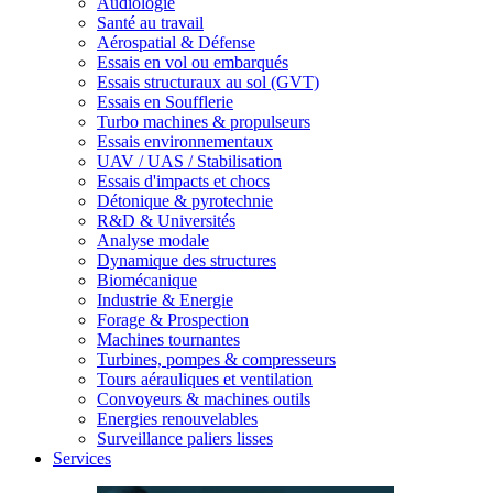
Audiologie
Santé au travail
Aérospatial & Défense
Essais en vol ou embarqués
Essais structuraux au sol (GVT)
Essais en Soufflerie
Turbo machines & propulseurs
Essais environnementaux
UAV / UAS / Stabilisation
Essais d'impacts et chocs
Détonique & pyrotechnie
R&D & Universités
Analyse modale
Dynamique des structures
Biomécanique
Industrie & Energie
Forage & Prospection
Machines tournantes
Turbines, pompes & compresseurs
Tours aérauliques et ventilation
Convoyeurs & machines outils
Energies renouvelables
Surveillance paliers lisses
Services