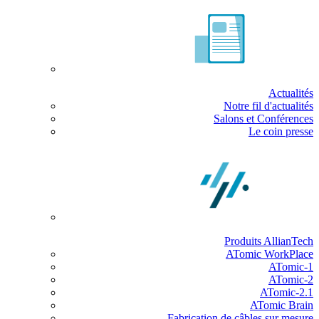
Actualités
Notre fil d'actualités
Salons et Conférences
Le coin presse
Produits AllianTech
ATomic WorkPlace
ATomic-1
ATomic-2
ATomic-2.1
ATomic Brain
Fabrication de câbles sur mesure