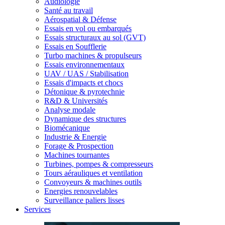
Audiologie
Santé au travail
Aérospatial & Défense
Essais en vol ou embarqués
Essais structuraux au sol (GVT)
Essais en Soufflerie
Turbo machines & propulseurs
Essais environnementaux
UAV / UAS / Stabilisation
Essais d'impacts et chocs
Détonique & pyrotechnie
R&D & Universités
Analyse modale
Dynamique des structures
Biomécanique
Industrie & Energie
Forage & Prospection
Machines tournantes
Turbines, pompes & compresseurs
Tours aérauliques et ventilation
Convoyeurs & machines outils
Energies renouvelables
Surveillance paliers lisses
Services