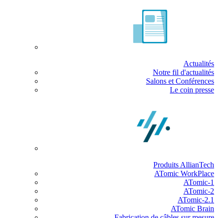
Actualités
Notre fil d'actualités
Salons et Conférences
Le coin presse
Produits AllianTech
ATomic WorkPlace
ATomic-1
ATomic-2
ATomic-2.1
ATomic Brain
Fabrication de câbles sur mesure