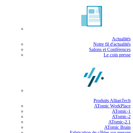
Actualités
Notre fil d'actualités
Salons et Conférences
Le coin presse
Produits AllianTech
ATomic WorkPlace
ATomic-1
ATomic-2
ATomic-2.1
ATomic Brain
Fabrication de câbles sur mesure