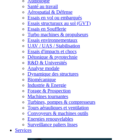
Audiologie
Santé au travail
Aérospatial & Défense
Essais en vol ou embarqués
Essais structuraux au sol (GVT)
Essais en Soufflerie
Turbo machines & propulseurs
Essais environnementaux
UAV / UAS / Stabilisation
Essais d'impacts et chocs
Détonique & pyrotechnie
R&D & Universités
Analyse modale
Dynamique des structures
Biomécanique
Industrie & Energie
Forage & Prospection
Machines tournantes
Turbines, pompes & compresseurs
Tours aérauliques et ventilation
Convoyeurs & machines outils
Energies renouvelables
Surveillance paliers lisses
Services