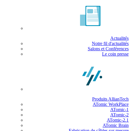
Actualités
Notre fil d'actualités
Salons et Conférences
Le coin presse
Produits AllianTech
ATomic WorkPlace
ATomic-1
ATomic-2
ATomic-2.1
ATomic Brain
Fabrication de câbles sur mesure