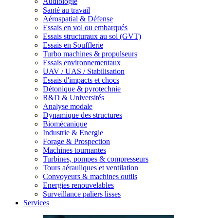
Audiologie
Santé au travail
Aérospatial & Défense
Essais en vol ou embarqués
Essais structuraux au sol (GVT)
Essais en Soufflerie
Turbo machines & propulseurs
Essais environnementaux
UAV / UAS / Stabilisation
Essais d'impacts et chocs
Détonique & pyrotechnie
R&D & Universités
Analyse modale
Dynamique des structures
Biomécanique
Industrie & Energie
Forage & Prospection
Machines tournantes
Turbines, pompes & compresseurs
Tours aérauliques et ventilation
Convoyeurs & machines outils
Energies renouvelables
Surveillance paliers lisses
Services