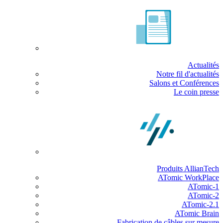
Actualités
Notre fil d'actualités
Salons et Conférences
Le coin presse
Produits AllianTech
ATomic WorkPlace
ATomic-1
ATomic-2
ATomic-2.1
ATomic Brain
Fabrication de câbles sur mesure