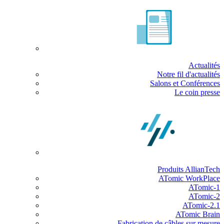
Actualités
Notre fil d'actualités
Salons et Conférences
Le coin presse
Produits AllianTech
ATomic WorkPlace
ATomic-1
ATomic-2
ATomic-2.1
ATomic Brain
Fabrication de câbles sur mesure