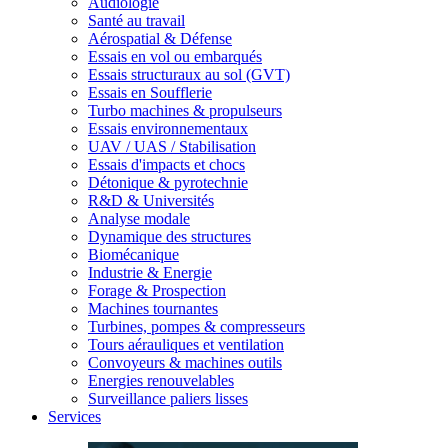
Audiologie
Santé au travail
Aérospatial & Défense
Essais en vol ou embarqués
Essais structuraux au sol (GVT)
Essais en Soufflerie
Turbo machines & propulseurs
Essais environnementaux
UAV / UAS / Stabilisation
Essais d'impacts et chocs
Détonique & pyrotechnie
R&D & Universités
Analyse modale
Dynamique des structures
Biomécanique
Industrie & Energie
Forage & Prospection
Machines tournantes
Turbines, pompes & compresseurs
Tours aérauliques et ventilation
Convoyeurs & machines outils
Energies renouvelables
Surveillance paliers lisses
Services