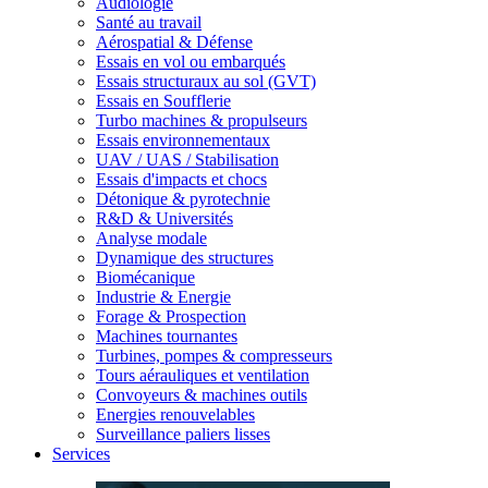
Audiologie
Santé au travail
Aérospatial & Défense
Essais en vol ou embarqués
Essais structuraux au sol (GVT)
Essais en Soufflerie
Turbo machines & propulseurs
Essais environnementaux
UAV / UAS / Stabilisation
Essais d'impacts et chocs
Détonique & pyrotechnie
R&D & Universités
Analyse modale
Dynamique des structures
Biomécanique
Industrie & Energie
Forage & Prospection
Machines tournantes
Turbines, pompes & compresseurs
Tours aérauliques et ventilation
Convoyeurs & machines outils
Energies renouvelables
Surveillance paliers lisses
Services