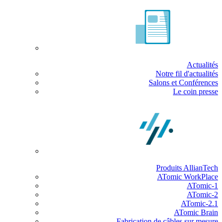
Actualités
Notre fil d'actualités
Salons et Conférences
Le coin presse
Produits AllianTech
ATomic WorkPlace
ATomic-1
ATomic-2
ATomic-2.1
ATomic Brain
Fabrication de câbles sur mesure