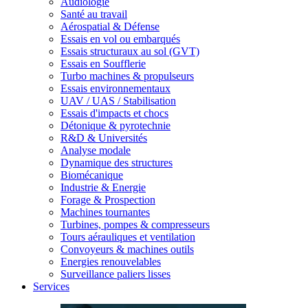
Audiologie
Santé au travail
Aérospatial & Défense
Essais en vol ou embarqués
Essais structuraux au sol (GVT)
Essais en Soufflerie
Turbo machines & propulseurs
Essais environnementaux
UAV / UAS / Stabilisation
Essais d'impacts et chocs
Détonique & pyrotechnie
R&D & Universités
Analyse modale
Dynamique des structures
Biomécanique
Industrie & Energie
Forage & Prospection
Machines tournantes
Turbines, pompes & compresseurs
Tours aérauliques et ventilation
Convoyeurs & machines outils
Energies renouvelables
Surveillance paliers lisses
Services