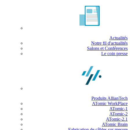
Actualités
Notre fil d'actualités
Salons et Conférences
Le coin presse
Produits AllianTech
ATomic WorkPlace
ATomic-1
ATomic-2
ATomic-2.1
ATomic Brain
Fabrication de câbles sur mesure