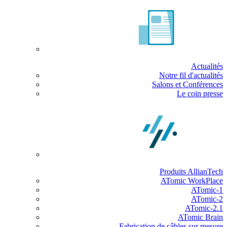
Actualités
Notre fil d'actualités
Salons et Conférences
Le coin presse
Produits AllianTech
ATomic WorkPlace
ATomic-1
ATomic-2
ATomic-2.1
ATomic Brain
Fabrication de câbles sur mesure