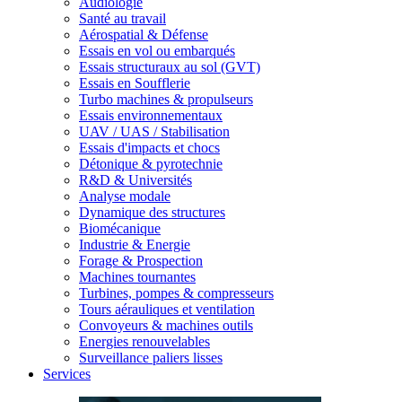
Audiologie
Santé au travail
Aérospatial & Défense
Essais en vol ou embarqués
Essais structuraux au sol (GVT)
Essais en Soufflerie
Turbo machines & propulseurs
Essais environnementaux
UAV / UAS / Stabilisation
Essais d'impacts et chocs
Détonique & pyrotechnie
R&D & Universités
Analyse modale
Dynamique des structures
Biomécanique
Industrie & Energie
Forage & Prospection
Machines tournantes
Turbines, pompes & compresseurs
Tours aérauliques et ventilation
Convoyeurs & machines outils
Energies renouvelables
Surveillance paliers lisses
Services