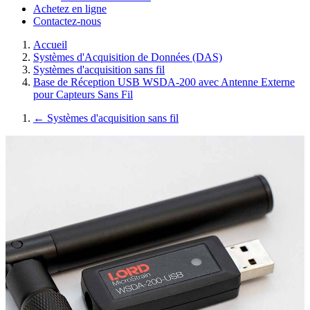
Achetez en ligne
Contactez-nous
Accueil
Systèmes d'Acquisition de Données (DAS)
Systèmes d'acquisition sans fil
Base de Réception USB WSDA-200 avec Antenne Externe
pour Capteurs Sans Fil
←
Systèmes d'acquisition sans fil