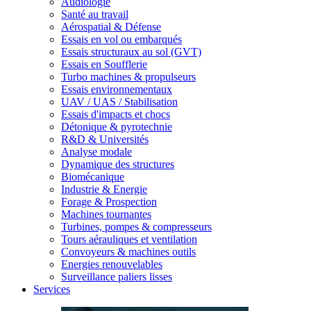
Audiologie
Santé au travail
Aérospatial & Défense
Essais en vol ou embarqués
Essais structuraux au sol (GVT)
Essais en Soufflerie
Turbo machines & propulseurs
Essais environnementaux
UAV / UAS / Stabilisation
Essais d'impacts et chocs
Détonique & pyrotechnie
R&D & Universités
Analyse modale
Dynamique des structures
Biomécanique
Industrie & Energie
Forage & Prospection
Machines tournantes
Turbines, pompes & compresseurs
Tours aérauliques et ventilation
Convoyeurs & machines outils
Energies renouvelables
Surveillance paliers lisses
Services