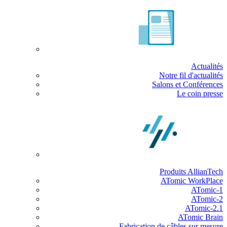
Actualités
Notre fil d'actualités
Salons et Conférences
Le coin presse
Produits AllianTech
ATomic WorkPlace
ATomic-1
ATomic-2
ATomic-2.1
ATomic Brain
Fabrication de câbles sur mesure