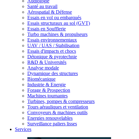
Audiologie
Santé au travail
Aérospatial & Défense
Essais en vol ou embarqués
Essais structuraux au sol (GVT)
Essais en Soufflerie
Turbo machines & propulseurs
Essais environnementaux
UAV / UAS / Stabilisation
Essais d'impacts et chocs
Détonique & pyrotechnie
R&D & Universités
Analyse modale
Dynamique des structures
Biomécanique
Industrie & Energie
Forage & Prospection
Machines tournantes
Turbines, pompes & compresseurs
Tours aérauliques et ventilation
Convoyeurs & machines outils
Energies renouvelables
Surveillance paliers lisses
Services