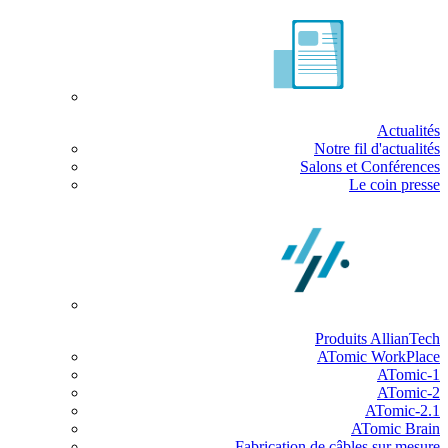
Actualités
Notre fil d'actualités
Salons et Conférences
Le coin presse
Produits AllianTech
ATomic WorkPlace
ATomic-1
ATomic-2
ATomic-2.1
ATomic Brain
Fabrication de câbles sur mesure