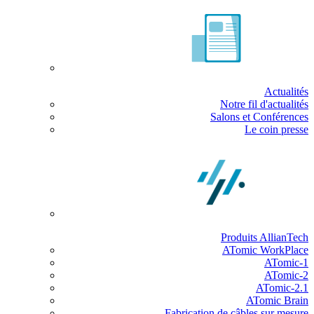
Actualités
Notre fil d'actualités
Salons et Conférences
Le coin presse
Produits AllianTech
ATomic WorkPlace
ATomic-1
ATomic-2
ATomic-2.1
ATomic Brain
Fabrication de câbles sur mesure