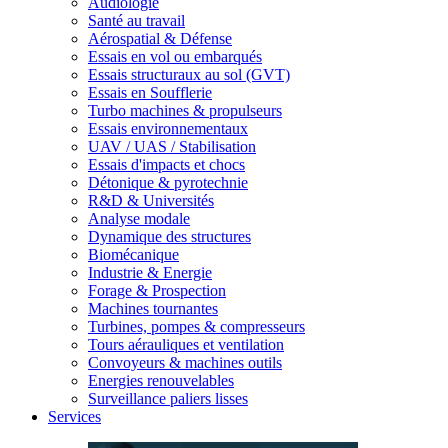
Audiologie
Santé au travail
Aérospatial & Défense
Essais en vol ou embarqués
Essais structuraux au sol (GVT)
Essais en Soufflerie
Turbo machines & propulseurs
Essais environnementaux
UAV / UAS / Stabilisation
Essais d'impacts et chocs
Détonique & pyrotechnie
R&D & Universités
Analyse modale
Dynamique des structures
Biomécanique
Industrie & Energie
Forage & Prospection
Machines tournantes
Turbines, pompes & compresseurs
Tours aérauliques et ventilation
Convoyeurs & machines outils
Energies renouvelables
Surveillance paliers lisses
Services