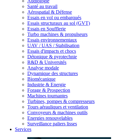
Audiologie
Santé au travail
Aérospatial & Défense
Essais en vol ou embarqués
Essais structuraux au sol (GVT)
Essais en Soufflerie
Turbo machines & propulseurs
Essais environnementaux
UAV / UAS / Stabilisation
Essais d'impacts et chocs
Détonique & pyrotechnie
R&D & Universités
Analyse modale
Dynamique des structures
Biomécanique
Industrie & Energie
Forage & Prospection
Machines tournantes
Turbines, pompes & compresseurs
Tours aérauliques et ventilation
Convoyeurs & machines outils
Energies renouvelables
Surveillance paliers lisses
Services