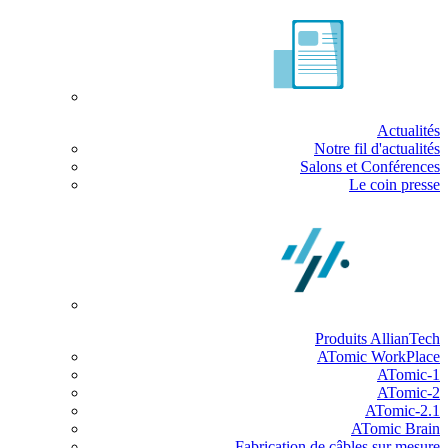
Actualités
Notre fil d'actualités
Salons et Conférences
Le coin presse
Produits AllianTech
ATomic WorkPlace
ATomic-1
ATomic-2
ATomic-2.1
ATomic Brain
Fabrication de câbles sur mesure