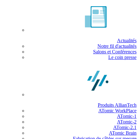
Actualités
Notre fil d'actualités
Salons et Conférences
Le coin presse
Produits AllianTech
ATomic WorkPlace
ATomic-1
ATomic-2
ATomic-2.1
ATomic Brain
Fabrication de câbles sur mesure