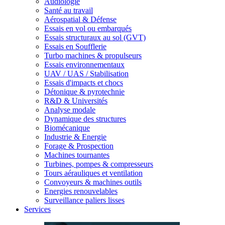
Audiologie
Santé au travail
Aérospatial & Défense
Essais en vol ou embarqués
Essais structuraux au sol (GVT)
Essais en Soufflerie
Turbo machines & propulseurs
Essais environnementaux
UAV / UAS / Stabilisation
Essais d'impacts et chocs
Détonique & pyrotechnie
R&D & Universités
Analyse modale
Dynamique des structures
Biomécanique
Industrie & Energie
Forage & Prospection
Machines tournantes
Turbines, pompes & compresseurs
Tours aérauliques et ventilation
Convoyeurs & machines outils
Energies renouvelables
Surveillance paliers lisses
Services