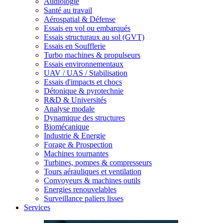
Audiologie
Santé au travail
Aérospatial & Défense
Essais en vol ou embarqués
Essais structuraux au sol (GVT)
Essais en Soufflerie
Turbo machines & propulseurs
Essais environnementaux
UAV / UAS / Stabilisation
Essais d'impacts et chocs
Détonique & pyrotechnie
R&D & Universités
Analyse modale
Dynamique des structures
Biomécanique
Industrie & Energie
Forage & Prospection
Machines tournantes
Turbines, pompes & compresseurs
Tours aérauliques et ventilation
Convoyeurs & machines outils
Energies renouvelables
Surveillance paliers lisses
Services