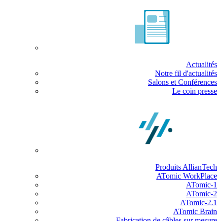
Actualités
Notre fil d'actualités
Salons et Conférences
Le coin presse
Produits AllianTech
ATomic WorkPlace
ATomic-1
ATomic-2
ATomic-2.1
ATomic Brain
Fabrication de câbles sur mesure