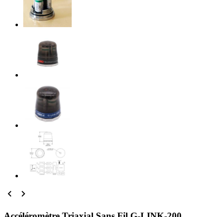


Accéléromètre Triaxial Sans Fil G-LINK-200