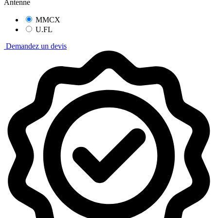
Antenne
MMCX
U.FL
Demandez un devis