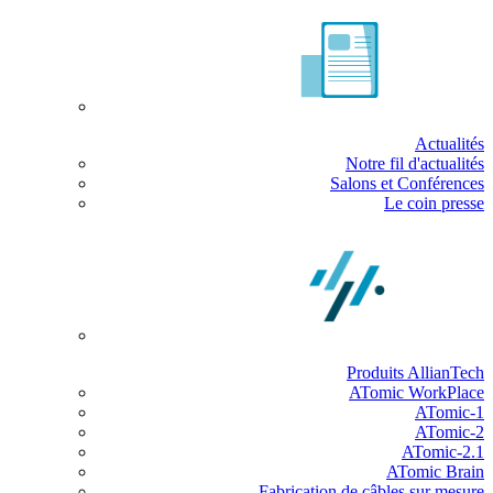
Actualités
Notre fil d'actualités
Salons et Conférences
Le coin presse
Produits AllianTech
ATomic WorkPlace
ATomic-1
ATomic-2
ATomic-2.1
ATomic Brain
Fabrication de câbles sur mesure