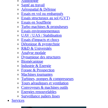
Audiologie
Santé au travail
Aérospatial & Défense
Essais en vol ou embarqués
Essais structuraux au sol (GVT)
Essais en Soufflerie
Turbo machines & propulseurs
Essais environnementaux
UAV / UAS / Stabilisation
Essais d'impacts et chocs
Détonique & pyrotechnie
R&D & Universités
Analyse modale
Dynamique des structures
Biomécanique
Industrie & Energie
Forage & Prospection
Machines tournantes
Turbines, pompes & compresseurs
Tours aérauliques et ventilation
Convoyeurs & machines outils
Energies renouvelables
Surveillance paliers lisses
Services