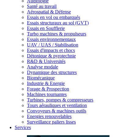
Audiologie
Santé au travail
Aérospatial & Défense
Essais en vol ou embarqués
Essais structuraux au sol (GVT)
Essais en Soufflerie
Turbo machines & propulseurs
Essais environnementaux
UAV / UAS / Stabilisation
Essais d'impacts et chocs
Détonique & pyrotechnie
R&D & Universités
Analyse modale
Dynamique des structures
Biomécanique
Industrie & Energie
Forage & Prospection
Machines tournantes
Turbines, pompes & compresseurs
Tours aérauliques et ventilation
Convoyeurs & machines outils
Energies renouvelables
Surveillance paliers lisses
Services