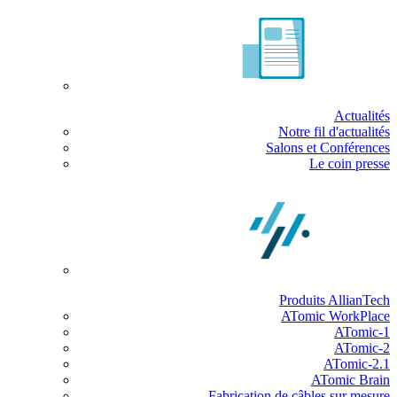
Actualités
Notre fil d'actualités
Salons et Conférences
Le coin presse
Produits AllianTech
ATomic WorkPlace
ATomic-1
ATomic-2
ATomic-2.1
ATomic Brain
Fabrication de câbles sur mesure