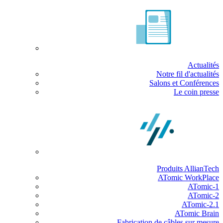
Actualités
Notre fil d'actualités
Salons et Conférences
Le coin presse
Produits AllianTech
ATomic WorkPlace
ATomic-1
ATomic-2
ATomic-2.1
ATomic Brain
Fabrication de câbles sur mesure