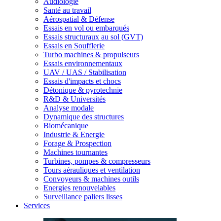
Audiologie
Santé au travail
Aérospatial & Défense
Essais en vol ou embarqués
Essais structuraux au sol (GVT)
Essais en Soufflerie
Turbo machines & propulseurs
Essais environnementaux
UAV / UAS / Stabilisation
Essais d'impacts et chocs
Détonique & pyrotechnie
R&D & Universités
Analyse modale
Dynamique des structures
Biomécanique
Industrie & Energie
Forage & Prospection
Machines tournantes
Turbines, pompes & compresseurs
Tours aérauliques et ventilation
Convoyeurs & machines outils
Energies renouvelables
Surveillance paliers lisses
Services