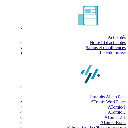
Actualités
Notre fil d'actualités
Salons et Conférences
Le coin presse
Produits AllianTech
ATomic WorkPlace
ATomic-1
ATomic-2
ATomic-2.1
ATomic Brain
Fabrication de câbles sur mesure