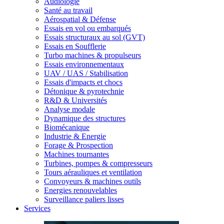
Audiologie
Santé au travail
Aérospatial & Défense
Essais en vol ou embarqués
Essais structuraux au sol (GVT)
Essais en Soufflerie
Turbo machines & propulseurs
Essais environnementaux
UAV / UAS / Stabilisation
Essais d'impacts et chocs
Détonique & pyrotechnie
R&D & Universités
Analyse modale
Dynamique des structures
Biomécanique
Industrie & Energie
Forage & Prospection
Machines tournantes
Turbines, pompes & compresseurs
Tours aérauliques et ventilation
Convoyeurs & machines outils
Energies renouvelables
Surveillance paliers lisses
Services