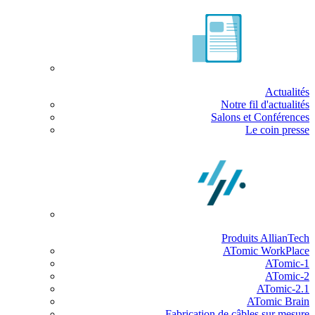
Actualités
Notre fil d'actualités
Salons et Conférences
Le coin presse
Produits AllianTech
ATomic WorkPlace
ATomic-1
ATomic-2
ATomic-2.1
ATomic Brain
Fabrication de câbles sur mesure