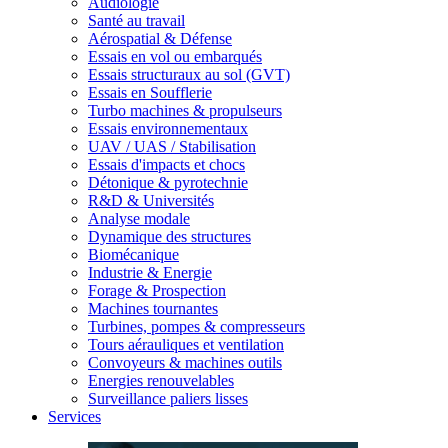
Audiologie
Santé au travail
Aérospatial & Défense
Essais en vol ou embarqués
Essais structuraux au sol (GVT)
Essais en Soufflerie
Turbo machines & propulseurs
Essais environnementaux
UAV / UAS / Stabilisation
Essais d'impacts et chocs
Détonique & pyrotechnie
R&D & Universités
Analyse modale
Dynamique des structures
Biomécanique
Industrie & Energie
Forage & Prospection
Machines tournantes
Turbines, pompes & compresseurs
Tours aérauliques et ventilation
Convoyeurs & machines outils
Energies renouvelables
Surveillance paliers lisses
Services