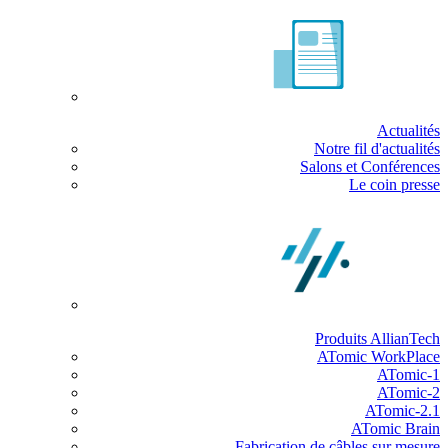
Actualités
Notre fil d'actualités
Salons et Conférences
Le coin presse
Produits AllianTech
ATomic WorkPlace
ATomic-1
ATomic-2
ATomic-2.1
ATomic Brain
Fabrication de câbles sur mesure