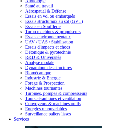
Audiologie
Santé au travail
Aérospatial & Défense
Essais en vol ou embarqués
Essais structuraux au sol (GVT)
Essais en Soufflerie
Turbo machines & propulseurs
Essais environnementaux
UAV / UAS / Stabilisation
Essais d'impacts et chocs
Détonique & pyrotechnie
R&D & Universités
Analyse modale
Dynamique des structures
Biomécanique
Industrie & Energie
Forage & Prospection
Machines tournantes
Turbines, pompes & compresseurs
Tours aérauliques et ventilation
Convoyeurs & machines outils
Energies renouvelables
Surveillance paliers lisses
Services