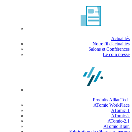
Actualités
Notre fil d'actualités
Salons et Conférences
Le coin presse
Produits AllianTech
ATomic WorkPlace
ATomic-1
ATomic-2
ATomic-2.1
ATomic Brain
Fabrication de câbles sur mesure