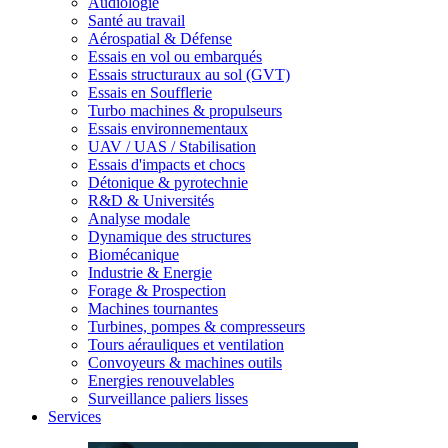
Audiologie
Santé au travail
Aérospatial & Défense
Essais en vol ou embarqués
Essais structuraux au sol (GVT)
Essais en Soufflerie
Turbo machines & propulseurs
Essais environnementaux
UAV / UAS / Stabilisation
Essais d'impacts et chocs
Détonique & pyrotechnie
R&D & Universités
Analyse modale
Dynamique des structures
Biomécanique
Industrie & Energie
Forage & Prospection
Machines tournantes
Turbines, pompes & compresseurs
Tours aérauliques et ventilation
Convoyeurs & machines outils
Energies renouvelables
Surveillance paliers lisses
Services