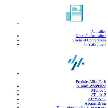
Actualités
Notre fil d'actualités
Salons et Conférences
Le coin presse
Produits AllianTech
ATomic WorkPlace
ATomic-1
ATomic-2
ATomic-2.1
ATomic Brain
Fabrication de câbles sur mesure