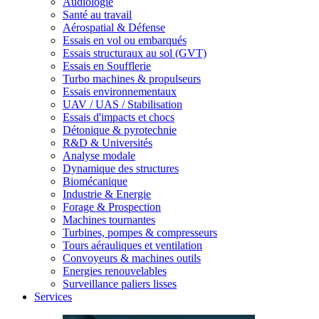
Audiologie
Santé au travail
Aérospatial & Défense
Essais en vol ou embarqués
Essais structuraux au sol (GVT)
Essais en Soufflerie
Turbo machines & propulseurs
Essais environnementaux
UAV / UAS / Stabilisation
Essais d'impacts et chocs
Détonique & pyrotechnie
R&D & Universités
Analyse modale
Dynamique des structures
Biomécanique
Industrie & Energie
Forage & Prospection
Machines tournantes
Turbines, pompes & compresseurs
Tours aérauliques et ventilation
Convoyeurs & machines outils
Energies renouvelables
Surveillance paliers lisses
Services