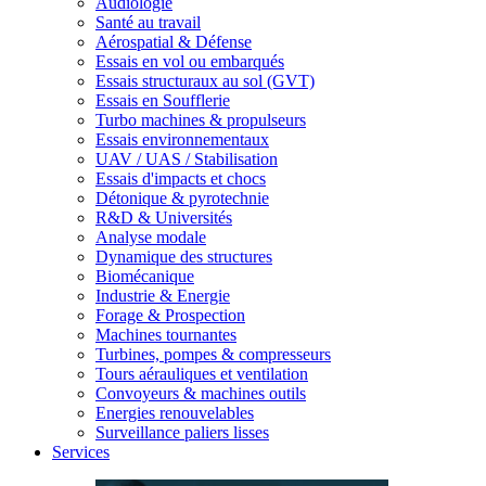
Audiologie
Santé au travail
Aérospatial & Défense
Essais en vol ou embarqués
Essais structuraux au sol (GVT)
Essais en Soufflerie
Turbo machines & propulseurs
Essais environnementaux
UAV / UAS / Stabilisation
Essais d'impacts et chocs
Détonique & pyrotechnie
R&D & Universités
Analyse modale
Dynamique des structures
Biomécanique
Industrie & Energie
Forage & Prospection
Machines tournantes
Turbines, pompes & compresseurs
Tours aérauliques et ventilation
Convoyeurs & machines outils
Energies renouvelables
Surveillance paliers lisses
Services