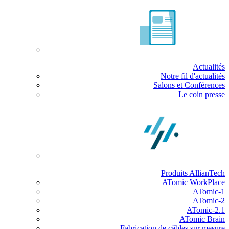
Actualités
Notre fil d'actualités
Salons et Conférences
Le coin presse
Produits AllianTech
ATomic WorkPlace
ATomic-1
ATomic-2
ATomic-2.1
ATomic Brain
Fabrication de câbles sur mesure