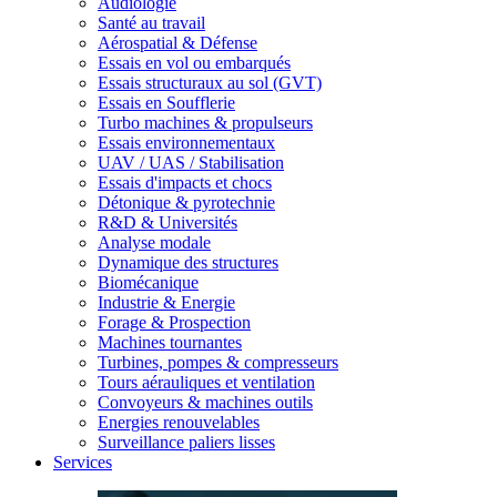
Audiologie
Santé au travail
Aérospatial & Défense
Essais en vol ou embarqués
Essais structuraux au sol (GVT)
Essais en Soufflerie
Turbo machines & propulseurs
Essais environnementaux
UAV / UAS / Stabilisation
Essais d'impacts et chocs
Détonique & pyrotechnie
R&D & Universités
Analyse modale
Dynamique des structures
Biomécanique
Industrie & Energie
Forage & Prospection
Machines tournantes
Turbines, pompes & compresseurs
Tours aérauliques et ventilation
Convoyeurs & machines outils
Energies renouvelables
Surveillance paliers lisses
Services