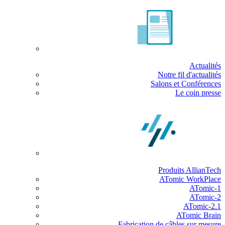
Actualités
Notre fil d'actualités
Salons et Conférences
Le coin presse
Produits AllianTech
ATomic WorkPlace
ATomic-1
ATomic-2
ATomic-2.1
ATomic Brain
Fabrication de câbles sur mesure