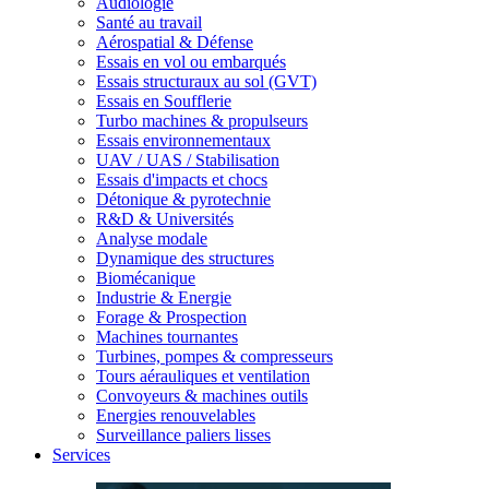
Audiologie
Santé au travail
Aérospatial & Défense
Essais en vol ou embarqués
Essais structuraux au sol (GVT)
Essais en Soufflerie
Turbo machines & propulseurs
Essais environnementaux
UAV / UAS / Stabilisation
Essais d'impacts et chocs
Détonique & pyrotechnie
R&D & Universités
Analyse modale
Dynamique des structures
Biomécanique
Industrie & Energie
Forage & Prospection
Machines tournantes
Turbines, pompes & compresseurs
Tours aérauliques et ventilation
Convoyeurs & machines outils
Energies renouvelables
Surveillance paliers lisses
Services