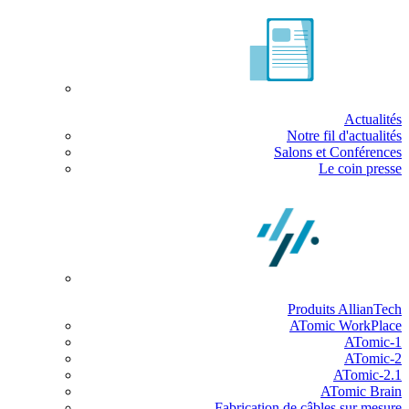
Actualités
Notre fil d'actualités
Salons et Conférences
Le coin presse
Produits AllianTech
ATomic WorkPlace
ATomic-1
ATomic-2
ATomic-2.1
ATomic Brain
Fabrication de câbles sur mesure