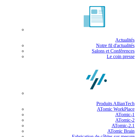
Actualités
Notre fil d'actualités
Salons et Conférences
Le coin presse
Produits AllianTech
ATomic WorkPlace
ATomic-1
ATomic-2
ATomic-2.1
ATomic Brain
Fabrication de câbles sur mesure