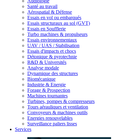
Audiologie
Santé au travail
Aérospatial & Défense
Essais en vol ou embarqués
Essais structuraux au sol (GVT)
Essais en Soufflerie
Turbo machines & propulseurs
Essais environnementaux
UAV / UAS / Stabilisation
Essais d'impacts et chocs
Détonique & pyrotechnie
R&D & Universités
Analyse modale
Dynamique des structures
Biomécanique
Industrie & Energie
Forage & Prospection
Machines tournantes
Turbines, pompes & compresseurs
Tours aérauliques et ventilation
Convoyeurs & machines outils
Energies renouvelables
Surveillance paliers lisses
Services