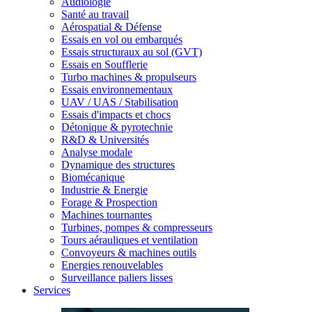
Audiologie
Santé au travail
Aérospatial & Défense
Essais en vol ou embarqués
Essais structuraux au sol (GVT)
Essais en Soufflerie
Turbo machines & propulseurs
Essais environnementaux
UAV / UAS / Stabilisation
Essais d'impacts et chocs
Détonique & pyrotechnie
R&D & Universités
Analyse modale
Dynamique des structures
Biomécanique
Industrie & Energie
Forage & Prospection
Machines tournantes
Turbines, pompes & compresseurs
Tours aérauliques et ventilation
Convoyeurs & machines outils
Energies renouvelables
Surveillance paliers lisses
Services