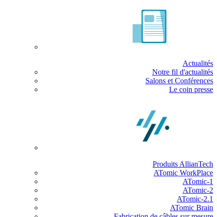
Actualités
Notre fil d'actualités
Salons et Conférences
Le coin presse
Produits AllianTech
ATomic WorkPlace
ATomic-1
ATomic-2
ATomic-2.1
ATomic Brain
Fabrication de câbles sur mesure