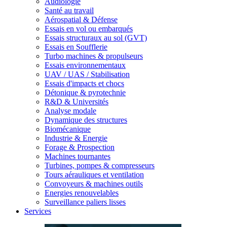
Audiologie
Santé au travail
Aérospatial & Défense
Essais en vol ou embarqués
Essais structuraux au sol (GVT)
Essais en Soufflerie
Turbo machines & propulseurs
Essais environnementaux
UAV / UAS / Stabilisation
Essais d'impacts et chocs
Détonique & pyrotechnie
R&D & Universités
Analyse modale
Dynamique des structures
Biomécanique
Industrie & Energie
Forage & Prospection
Machines tournantes
Turbines, pompes & compresseurs
Tours aérauliques et ventilation
Convoyeurs & machines outils
Energies renouvelables
Surveillance paliers lisses
Services