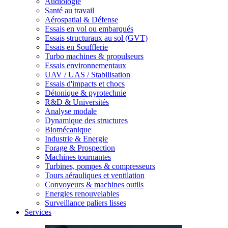
Audiologie
Santé au travail
Aérospatial & Défense
Essais en vol ou embarqués
Essais structuraux au sol (GVT)
Essais en Soufflerie
Turbo machines & propulseurs
Essais environnementaux
UAV / UAS / Stabilisation
Essais d'impacts et chocs
Détonique & pyrotechnie
R&D & Universités
Analyse modale
Dynamique des structures
Biomécanique
Industrie & Energie
Forage & Prospection
Machines tournantes
Turbines, pompes & compresseurs
Tours aérauliques et ventilation
Convoyeurs & machines outils
Energies renouvelables
Surveillance paliers lisses
Services