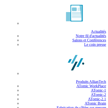
Actualités
Notre fil d'actualités
Salons et Conférences
Le coin presse
Produits AllianTech
ATomic WorkPlace
ATomic-1
ATomic-2
ATomic-2.1
ATomic Brain
Fabrication de câbles sur mesure