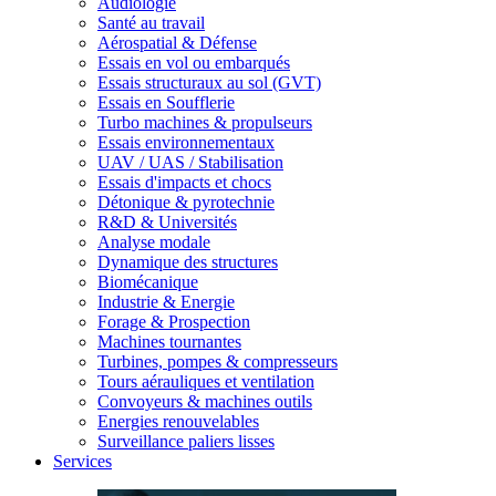
Audiologie
Santé au travail
Aérospatial & Défense
Essais en vol ou embarqués
Essais structuraux au sol (GVT)
Essais en Soufflerie
Turbo machines & propulseurs
Essais environnementaux
UAV / UAS / Stabilisation
Essais d'impacts et chocs
Détonique & pyrotechnie
R&D & Universités
Analyse modale
Dynamique des structures
Biomécanique
Industrie & Energie
Forage & Prospection
Machines tournantes
Turbines, pompes & compresseurs
Tours aérauliques et ventilation
Convoyeurs & machines outils
Energies renouvelables
Surveillance paliers lisses
Services