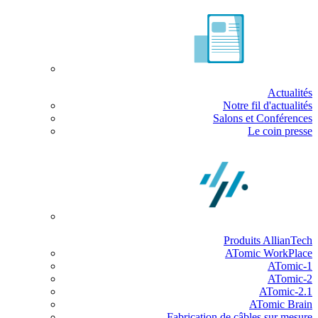
Actualités
Notre fil d'actualités
Salons et Conférences
Le coin presse
Produits AllianTech
ATomic WorkPlace
ATomic-1
ATomic-2
ATomic-2.1
ATomic Brain
Fabrication de câbles sur mesure