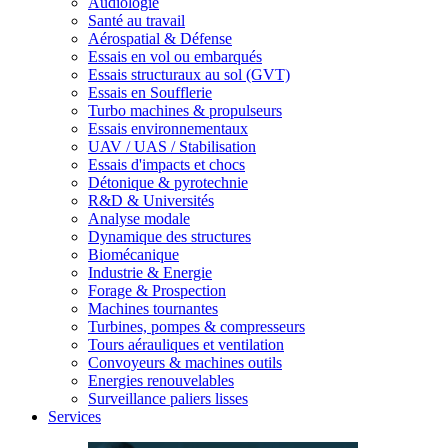
Audiologie
Santé au travail
Aérospatial & Défense
Essais en vol ou embarqués
Essais structuraux au sol (GVT)
Essais en Soufflerie
Turbo machines & propulseurs
Essais environnementaux
UAV / UAS / Stabilisation
Essais d'impacts et chocs
Détonique & pyrotechnie
R&D & Universités
Analyse modale
Dynamique des structures
Biomécanique
Industrie & Energie
Forage & Prospection
Machines tournantes
Turbines, pompes & compresseurs
Tours aérauliques et ventilation
Convoyeurs & machines outils
Energies renouvelables
Surveillance paliers lisses
Services