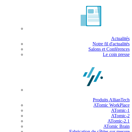
Actualités
Notre fil d'actualités
Salons et Conférences
Le coin presse
Produits AllianTech
ATomic WorkPlace
ATomic-1
ATomic-2
ATomic-2.1
ATomic Brain
Fabrication de câbles sur mesure