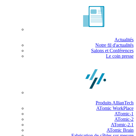
Actualités
Notre fil d'actualités
Salons et Conférences
Le coin presse
Produits AllianTech
ATomic WorkPlace
ATomic-1
ATomic-2
ATomic-2.1
ATomic Brain
Fabrication de câbles sur mesure