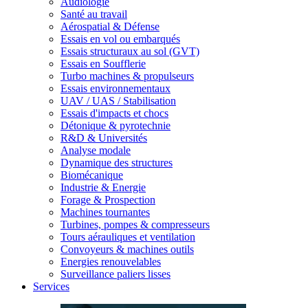
Audiologie
Santé au travail
Aérospatial & Défense
Essais en vol ou embarqués
Essais structuraux au sol (GVT)
Essais en Soufflerie
Turbo machines & propulseurs
Essais environnementaux
UAV / UAS / Stabilisation
Essais d'impacts et chocs
Détonique & pyrotechnie
R&D & Universités
Analyse modale
Dynamique des structures
Biomécanique
Industrie & Energie
Forage & Prospection
Machines tournantes
Turbines, pompes & compresseurs
Tours aérauliques et ventilation
Convoyeurs & machines outils
Energies renouvelables
Surveillance paliers lisses
Services