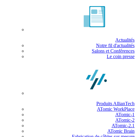
Actualités
Notre fil d'actualités
Salons et Conférences
Le coin presse
Produits AllianTech
ATomic WorkPlace
ATomic-1
ATomic-2
ATomic-2.1
ATomic Brain
Fabrication de câbles sur mesure