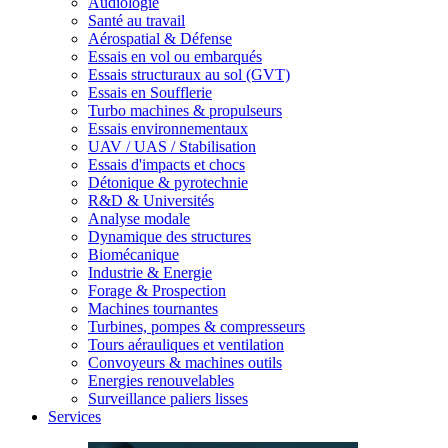
Audiologie
Santé au travail
Aérospatial & Défense
Essais en vol ou embarqués
Essais structuraux au sol (GVT)
Essais en Soufflerie
Turbo machines & propulseurs
Essais environnementaux
UAV / UAS / Stabilisation
Essais d'impacts et chocs
Détonique & pyrotechnie
R&D & Universités
Analyse modale
Dynamique des structures
Biomécanique
Industrie & Energie
Forage & Prospection
Machines tournantes
Turbines, pompes & compresseurs
Tours aérauliques et ventilation
Convoyeurs & machines outils
Energies renouvelables
Surveillance paliers lisses
Services