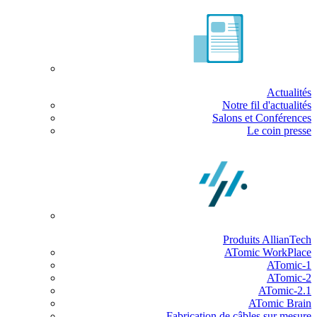
Actualités
Notre fil d'actualités
Salons et Conférences
Le coin presse
Produits AllianTech
ATomic WorkPlace
ATomic-1
ATomic-2
ATomic-2.1
ATomic Brain
Fabrication de câbles sur mesure