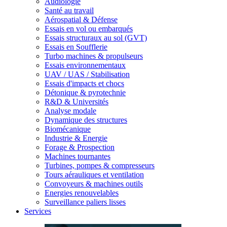
Audiologie
Santé au travail
Aérospatial & Défense
Essais en vol ou embarqués
Essais structuraux au sol (GVT)
Essais en Soufflerie
Turbo machines & propulseurs
Essais environnementaux
UAV / UAS / Stabilisation
Essais d'impacts et chocs
Détonique & pyrotechnie
R&D & Universités
Analyse modale
Dynamique des structures
Biomécanique
Industrie & Energie
Forage & Prospection
Machines tournantes
Turbines, pompes & compresseurs
Tours aérauliques et ventilation
Convoyeurs & machines outils
Energies renouvelables
Surveillance paliers lisses
Services