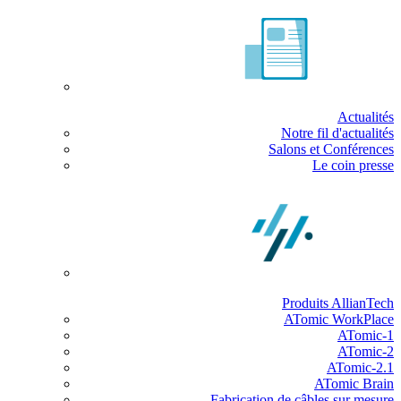
Actualités
Notre fil d'actualités
Salons et Conférences
Le coin presse
Produits AllianTech
ATomic WorkPlace
ATomic-1
ATomic-2
ATomic-2.1
ATomic Brain
Fabrication de câbles sur mesure