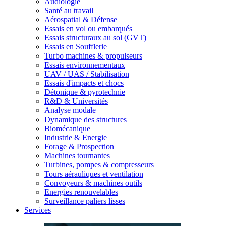
Audiologie
Santé au travail
Aérospatial & Défense
Essais en vol ou embarqués
Essais structuraux au sol (GVT)
Essais en Soufflerie
Turbo machines & propulseurs
Essais environnementaux
UAV / UAS / Stabilisation
Essais d'impacts et chocs
Détonique & pyrotechnie
R&D & Universités
Analyse modale
Dynamique des structures
Biomécanique
Industrie & Energie
Forage & Prospection
Machines tournantes
Turbines, pompes & compresseurs
Tours aérauliques et ventilation
Convoyeurs & machines outils
Energies renouvelables
Surveillance paliers lisses
Services