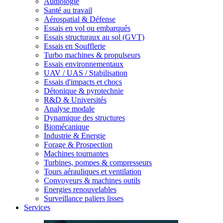
Audiologie
Santé au travail
Aérospatial & Défense
Essais en vol ou embarqués
Essais structuraux au sol (GVT)
Essais en Soufflerie
Turbo machines & propulseurs
Essais environnementaux
UAV / UAS / Stabilisation
Essais d'impacts et chocs
Détonique & pyrotechnie
R&D & Universités
Analyse modale
Dynamique des structures
Biomécanique
Industrie & Energie
Forage & Prospection
Machines tournantes
Turbines, pompes & compresseurs
Tours aérauliques et ventilation
Convoyeurs & machines outils
Energies renouvelables
Surveillance paliers lisses
Services