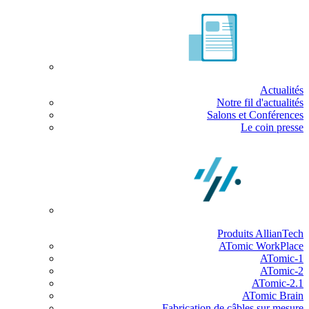
Actualités
Notre fil d'actualités
Salons et Conférences
Le coin presse
Produits AllianTech
ATomic WorkPlace
ATomic-1
ATomic-2
ATomic-2.1
ATomic Brain
Fabrication de câbles sur mesure